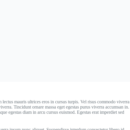
 lectus mauris ultrices eros in cursus turpis. Vel risus commodo viverra
s viverra. Tincidunt ornare massa eget egestas purus viverra accumsan in.
que egestas diam in arcu cursus euismod. Egestas erat imperdiet sed
iverra ipsum nunc aliquet. Suspendisse interdum consectetur libero id