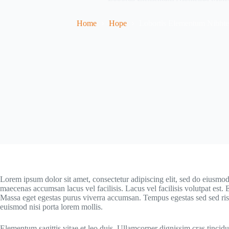
Home
Hope
Lobortis Elementum Nibhtel
Lorem ipsum dolor sit amet, consectetur adipiscing elit, sed do eiusmod
maecenas accumsan lacus vel facilisis. Lacus vel facilisis volutpat est.
Massa eget egestas purus viverra accumsan. Tempus egestas sed sed ris
euismod nisi porta lorem mollis.
Elementum sagittis vitae et leo duis. Ullamcorper dignissim cras tincid