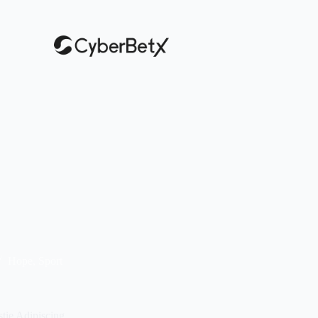
Hope
,
Sport
tie Adipiscing