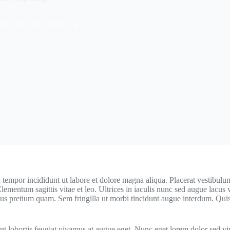
lus Molestie Adipiscing
 tempor incididunt ut labore et dolore magna aliqua. Placerat vestibulum
 Elementum sagittis vitae et leo. Ultrices in iaculis nunc sed augue lacu
us pretium quam. Sem fringilla ut morbi tincidunt augue interdum. Quis
unt lobortis feugiat vivamus at augue eget. Nunc eget lorem dolor sed v